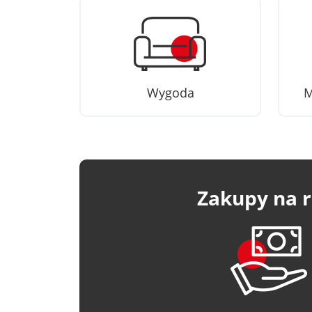
Wygoda
M
Zakupy na r