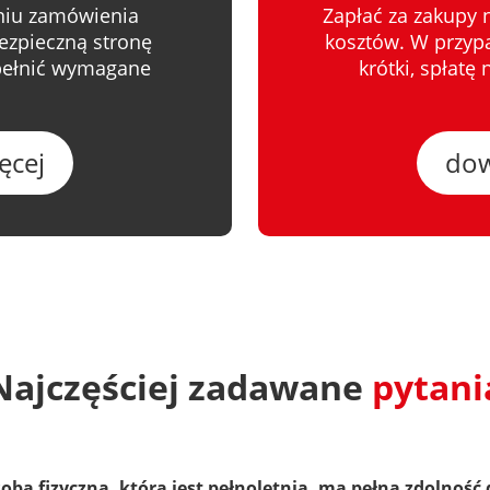
eniu zamówienia
Zapłać za zakupy 
ezpieczną stronę
kosztów. W przypad
upełnić wymagane
krótki, spłatę
ęcej
dow
Najczęściej zadawane
pytani
soba fizyczna, która jest pełnoletnia, ma pełną zdolność