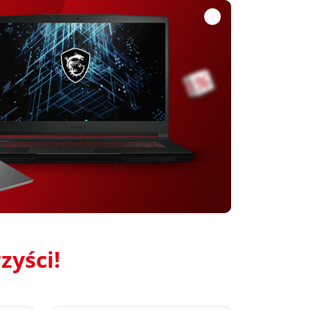
zyści!