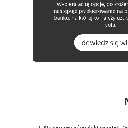
Wybierając tę opcję, po złoż
następuje przekierowanie na b
banku, na której to należy uz
pola.
dowiedz się wi
1. Kto może wziąć produkt na raty? - O