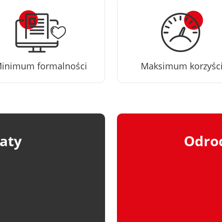
inimum formalności
Maksimum korzyśc
aty
Odroc