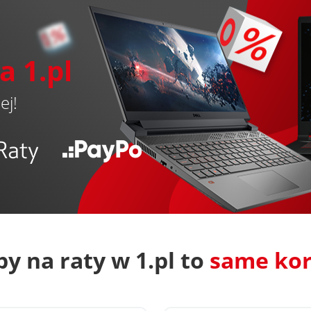
 1.pl
ej!
y na raty w 1.pl to
same kor